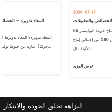
2026-07-17
خيوط البوليستر: دليل الأنواع والخصائص والتطبيقات
فهم خيوط البوليستر يتجاوز إنتاج خيوط البوليستر 55
مليون طن متري سنويًا، أي أكثر من 60% من إجمالي إنتاج
الألياف ال...
عرض المزيد
النزاهة تخلق الجودة والابتكار