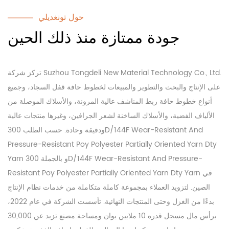
حول تونغديلي
جودة ممتازة منذ ذلك الحين
تركز شركة Suzhou Tongdeli New Material Technology Co., Ltd.
على الإنتاج والبحث والتطوير والمبيعات لخطوط حافة قفل السجاد، وجميع
أنواع خطوط حافة ربط المناشف عالية المرونة، والأسلاك الموصلة من
الألياف الفضية، والأسلاك الساخنة لشعر الجرافين، وغيرها منتجات عالية
ودقيقة وحادة.
حسب الطلب 300D/144F Wear-Resistant And
Pressure-Resistant Poy Polyester Partially Oriented Yarn Dty
Yarn
بالجملة 300D/144F Wear-Resistant And Pressure-
و
Resistant Poy Polyester Partially Oriented Yarn Dty Yarn
في
الصين. لتزويد العملاء بمجموعة كاملة متكاملة من خدمات نظام الإنتاج
بدءًا من الغزل وحتى المنتجات النهائية. تأسست الشركة في عام 2022،
برأس مال مسجل قدره 10 ملايين يوان ومساحة مصنع تزيد عن 30,000