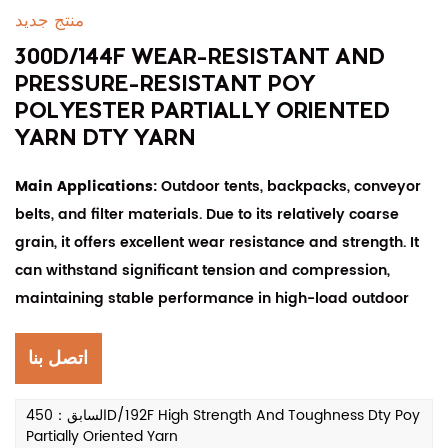
منتج جديد
300D/144F WEAR-RESISTANT AND
PRESSURE-RESISTANT POY
POLYESTER PARTIALLY ORIENTED
YARN DTY YARN
Main Applications:
Outdoor tents, backpacks, conveyor
belts, and filter materials. Due to its relatively coarse
grain, it offers excellent wear resistance and strength. It
can withstand significant tension and compression,
maintaining stable performance in high-load outdoor
products and industrial applications.
اتصل بنا
السابق：450D/192F High Strength And Toughness Dty Poy
Partially Oriented Yarn