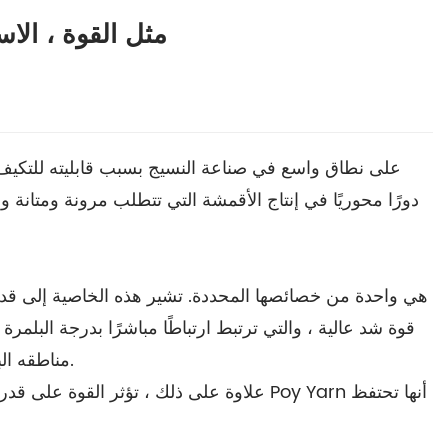
ما هي الخصائص النموذجية لخيوط poy
هي واحدة من خصائصها المحددة. تشير هذه الخاصية إلى قدرة 
مناطقه البلورية ، يضفي مقاومة استثنائية للقوى الميكانيكية ، مما يجعله اختيارًا موثوقًا للمنتجات التي تخضع لضغوط أو ارتداء متكررة.
علاوة على ذلك ، تؤثر القوة على قدرة ال