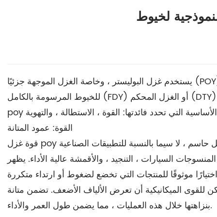
يستخدم غزل البوليستر ، وخاصة الغزل الموجهة جزئيًا (POY) ، على نطاق واسع في صناعة النسيج بسبب قابليته للتكيف الرائعة والأداء المتفوق عبر العديد من التطبيقات. كسلائف
للخيوط المرسومة بالكامل (FDY) أو الغزل المحكم (DTY) ، يلعب خيوط Poy دورًا محوريًا في إنتاج الأقمشة التي تتطلب مرونة ومتانة وجاذبية جمالية. ومع ذلك ، لتقدير براعة غزل
القوة: عمود المتانة
حاسم ، لا سيما بالنسبة للتطبيقات الصناعية
غزل poy
قوة
ت السيارات ، التنجيد ، والأقمشة عالية الأداء. يظهر Poy Yarn قوة شد عالية ، والتي ترتبط ارتباطًا مباشرًا بدرجة البلمرة في الغزل. إن التركيب الجزيئي للبوليستر ، مع
انيكية أن تعرض الألياف الأضعف. تضمن متانة Poy Yarn أنها تحتفظ
بنزاهتها خلال هذه العمليات ، مما يضمن طول العمر والأداء.