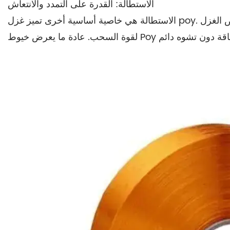
الاستطالة: القدرة على التمدد والانتعاش
الاستطالة هي خاصية أساسية أخرى تميز غزل poy. إنه يشير إلى قدرة الغزل على التمدد تحت التوتر قبل الانهيار. يتم قياس هذه الخاصية كنسبة مئوية في الطول عندما يتعرض الغزل