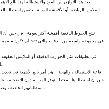
يعد هذا التوازن بين القوة والاستطالة أمرًا بالغ ال
الملابس الرياضية أو الأقمشة المرنة ، يضمن استطالة الغز
في تطبيقات مثل الجوارب الدقيقة أو الملابس الخفيفة ا
خيوط poy الأثقل والخشنة في المنتجات التي تتطلب قوة ومقاومة للارتداء ، مثل الأقمشة الصناعية أو تنجيد الخدمة الشاقة.
حين أن استطالةها المعتدلة توفر المرونة دون التضحية بالشك
هذه الخصائص يتيح للمصنعين والمصممين اختيار الأنسب من خيوط poy لمتطلباتهم الخاصة ، وضمان الأداء الأمثل وطول العمر في منتجاتهم النهائية .