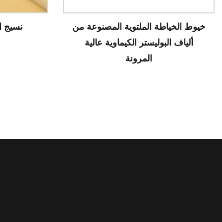
poy المعاد تدويره
خيوط الخياطة المل
ألياف البوليستر 
المر