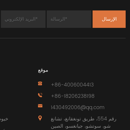
موقع
+86-4006004413
+86-18206238198
1430492006@qq.com
رقم 554، طريق تونغقانغ، تشانغ
خيوط
شو، سوتشو، جيانغسو، الصين