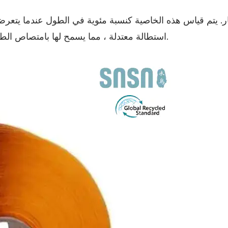
لقوة السحب. عادة ما يعرض خيوط Poy استطالة معتدلة ، مما يسمح لها بامتصاص الطاقة دون تشوه دائم.