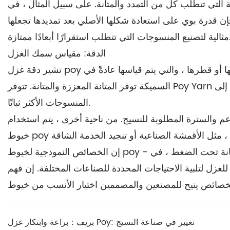
مشة التي تتطلب كل من التمدد والمتانة. على سبيل المثال ، في
فإن قدرة بوي على استعادة شكلها الأصلي بعد تمديدها تجعلها
تطلب استقرارًا أبعادًا ممتازة.
الدقة: مقياس سمك الغزل
تشير دقة غزل poy إلى سمكها أو قطرها ، والتي يتم قياسها عادةً في Denier (G/9000M) أو Tex (G/1000M). تنتج الخيوط الدقيقة أقمشة أكثر نعومة ، في حين أن الخيوط
السميكة توفر المتانة المعززة والمتانة. تتوفر Poy Yarn في مجموعة واسعة من الدقة ، والتي تتيح أن تكون مصممة للاستخدامات المتنوعة ، من الأقمشة الحساسة وخفيفة الوزن إلى
المنسوجات الأكثر ثباتًا.
عم والسترة المطلوبة للنسيج. من ناحية أخرى ، يتم استخدام
إن الخصائص النموذجية لخيوط poy - قاعة الاستطالة ، والهجة - هي أمر بالغ الأهمية في تحديد مدى ملاءمتها لمختلف التطبيقات. تضمن قوتها العالية الشد المتانة تحت الضغط ، في
لغزل لتلبية الاحتياجات المحددة للصناعات المختلفة. إن فهم
بريف：براعة وابتكار غزل Poy: تغيير في صناعة النسيج